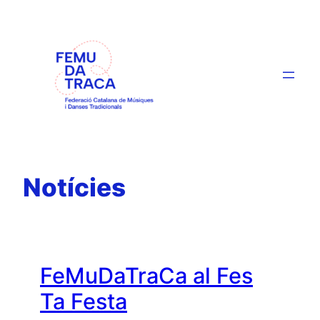
Skip
to
content
Notícies
FeMuDaTraCa al Fes
Ta Festa