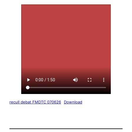
recull debat FMDTC 070626
Download