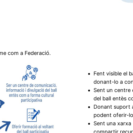
me com a Federació.
Fent visible el 
donant-lo a con
Sent un centre 
del ball entès c
Donant suport a
podent oferir-l
Sent una xarxa 
compartir recur