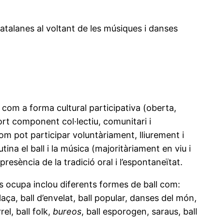
atalanes al voltant de les músiques i danses
.
com a forma cultural participativa (oberta,
ort component col·lectiu, comunitari i
om pot participar voluntàriament, lliurement i
na el ball i la música (majoritàriament en viu i
resència de la tradició oral i l’espontaneïtat.
s ocupa inclou diferents formes de ball com:
laça, ball d’envelat, ball popular, danses del món,
rel, ball folk,
bureos
, ball esporogen, saraus, ball