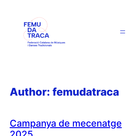
Skip
to
content
Author:
femudatraca
Campanya de mecenatge
2025